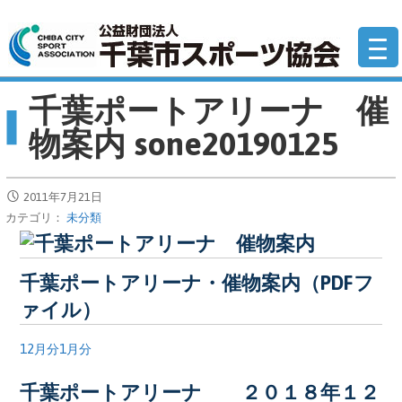
コ
公
ン
テ
ン
千葉ポートアリーナ 催
ツ
へ
物案内 sone20190125
移
動
2011年7月21日
カテゴリ：
未分類
千葉ポートアリーナ・催物案内（PDFフ
ァイル）
12月分
1月分
千葉ポートアリーナ ２０１８年１２