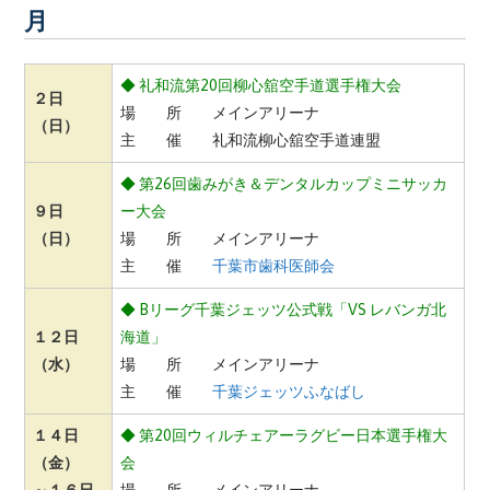
月
◆ 礼和流第20回柳心舘空手道選手権大会
２日
場 所 メインアリーナ
（日）
主 催 礼和流柳心舘空手道連盟
◆ 第26回歯みがき＆デンタルカップミニサッカ
９日
ー大会
（日）
場 所 メインアリーナ
主 催
千葉市歯科医師会
◆ Bリーグ千葉ジェッツ公式戦「VS レバンガ北
１２日
海道」
（水）
場 所 メインアリーナ
主 催
千葉ジェッツふなばし
１４日
◆ 第20回ウィルチェアーラグビー日本選手権大
（金）
会
～１６日
場 所 メインアリーナ