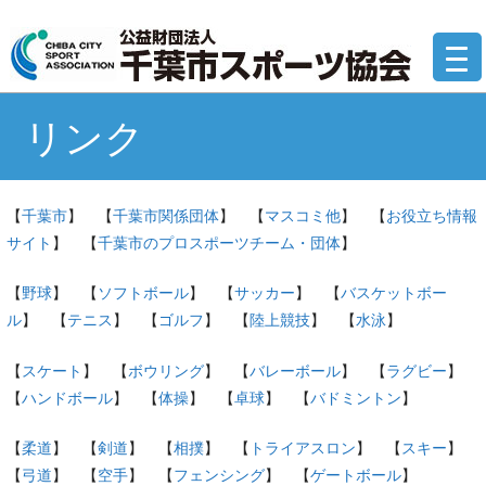
コ
公
ン
テ
ン
ツ
リンク
へ
移
動
【
千葉市
】 【
千葉市関係団体
】 【
マスコミ他
】 【
お役立ち情報
サイト
】 【
千葉市のプロスポーツチーム・団体
】
【
野球
】 【
ソフトボール
】 【
サッカー
】 【
バスケットボー
ル
】 【
テニス
】 【
ゴルフ
】 【
陸上競技
】 【
水泳
】
【
スケート
】 【
ボウリング
】 【
バレーボール
】 【
ラグビー
】
【
ハンドボール
】 【
体操
】 【
卓球
】 【
バドミントン
】
【
柔道
】 【
剣道
】 【
相撲
】 【
トライアスロン
】 【
スキー
】
【
弓道
】 【
空手
】 【
フェンシング
】 【
ゲートボール
】