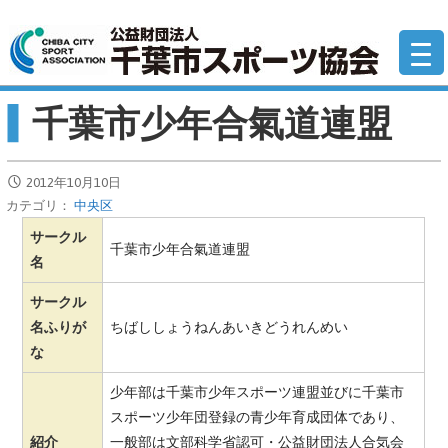
コ
公
ン
テ
ン
千葉市少年合氣道連盟
ツ
へ
移
2012年10月10日
動
カテゴリ：
中央区
サークル
千葉市少年合氣道連盟
名
サークル
名ふりが
ちばししょうねんあいきどうれんめい
な
少年部は千葉市少年スポーツ連盟並びに千葉市
スポーツ少年団登録の青少年育成団体であり、
紹介
一般部は文部科学省認可・公益財団法人合気会