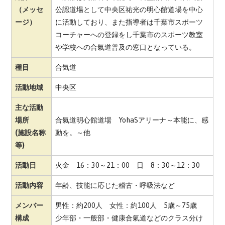
（メッセ
公認道場として中央区祐光の明心館道場を中心
ージ）
に活動しており、また指導者は千葉市スポーツ
コーチャーへの登録をし千葉市のスポーツ教室
や学校への合氣道普及の窓口となっている。
種目
合気道
活動地域
中央区
主な活動
場所
合氣道明心館道場 YohaSアリーナ～本能に、感
(施設名称
動を。～他
等)
活動日
火金 16：30～21：00 日 8：30～12：30
活動内容
年齢、技能に応じた稽古・呼吸法など
メンバー
男性：約200人 女性：約100人 5歳～75歳
構成
少年部・一般部・健康合氣道などのクラス分け