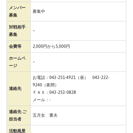
メンバー
募集中
募集
対戦相手
–
募集
会費等
2,000円から5,000円
ホームペ
–
ージ
お電話：043-251-4921（昼） 043-222-
9240（夜間）
連絡先
ＦＡＸ：043-253-0828
メール：-
連絡先 ご
五月女 重夫
担当者
活動風景