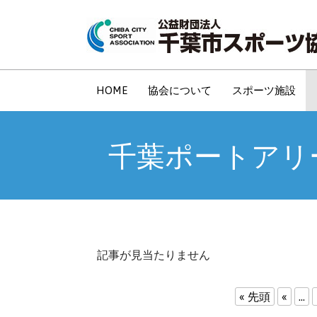
コ
ン
テ
ン
ツ
HOME
協会について
スポーツ施設
へ
移
千葉ポートアリ
動
記事が見当たりません
« 先頭
«
...