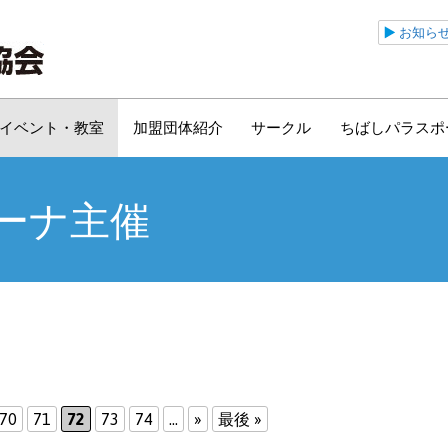
公益財団法人千葉市ス
お知ら
イベント・教室
加盟団体紹介
サークル
ちばしパラスポ
ーナ主催
70
71
72
73
74
...
»
最後 »