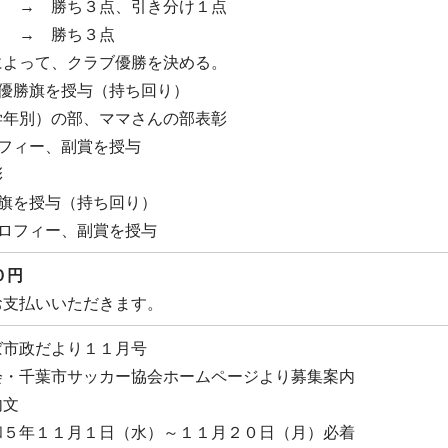
 勝ち３点、引き分け１点
 → 勝ち３点
よって、クラブ優勝を決める。
合優勝旗を授与（持ち回り）
学年別）の部、ママさんの部表彰
フィー、副賞を授与
彰
勝旗を授与（持ち回り）
ロフィー、副賞を授与
０円
お支払いいただきます。
市政だより１１月号
会・千葉市サッカー協会ホームページより募集案内
内文
５年１１月１日（水）～１１月２０日（月）必着