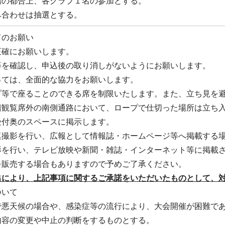
の都合上、各クラブ１名の参加とする。
は抽選とする。
てのお願い
正確にお願いします。
等を確認し、申込後の取り消しがないようにお願いします。
っては、全面的な協力をお願いします。
プ等で座ることのできる席を制限いたします。また、立ち見を
階観覧席外の南側通路において、ロープで仕切った場所は立ち
受付奥のスペースに掲示します。
真撮影を行い、広報として情報誌・ホームページ等へ掲載する
影を行い、テレビ放映や新聞・雑誌・インターネット等に掲載
を販売する場合もありますので予めご了承ください。
出により、上記事項に関するご承諾をいただいたものとして、
ついて
で悪天候の場合や、感染症等の流行により、大会開催が困難で
内容の変更や中止の判断をするものとする。