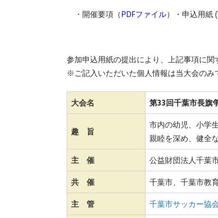
・開催要項（
PDFファイル
）・申込用紙 (
⇨ 競技対戦表、試合進行表 (PDF)
参加申込用紙の提出により、上記事項に関
※ご記入いただいた個人情報は当大会のみ
大会名
第33回千葉市長旗
市内の幼児、小学
趣 旨
親睦を深め、健全
主 催
公益財団法人千葉
共 催
千葉市、千葉市教
主 管
千葉市サッカー協