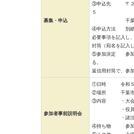
③申込先 〒２６
募集・申込
千葉市サッ
④申込方法 別紙
必要事項を記入し
封筒（宛名を記入
⑤参加決定 参加
る。
返信用封筒で、参
①日時 令和５年
②場所 千葉市
③内容 ・大会
・役員の協
参加者事前説明会
・諸注意に
④持ち物 参加