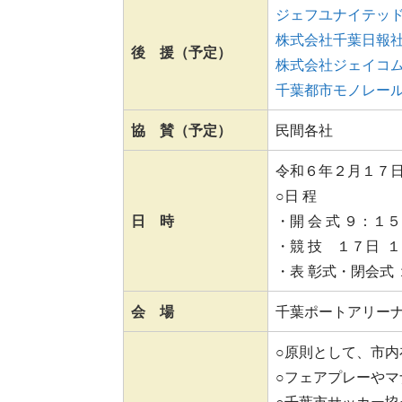
ジェフユナイテッ
株式会社千葉日報
後 援（予定）
株式会社ジェイコ
千葉都市モノレー
協 賛（予定）
民間各社
令和６年２月１７
○日 程
日 時
・開 会 式 ９：１
・競 技 １７日 
・表 彰式・閉会式
会 場
千葉ポートアリー
○原則として、市
○フェアプレーや