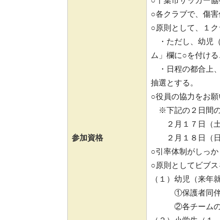
○千葉市サッカー
○各クラブで、傷
○原則として、１
・ただし、幼児（
ム」欄に○を付ける
・日程の都合上、
抽選とする。
○役員の協力をお願
※下記の２日間の
２月１７日（土）
参加資格
２月１８日（日）
○引率体制がしっか
○原則としてビブス
（１）幼児（来年
①保護者同伴で
②各チームの責