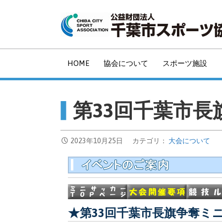
コ
ン
テ
ン
ツ
HOME
協会について
スポーツ施設
へ
移
動
第33回千葉市
2023年10月25日
カテゴリ：
大会について
★第33回千葉市長旗争奪ミ