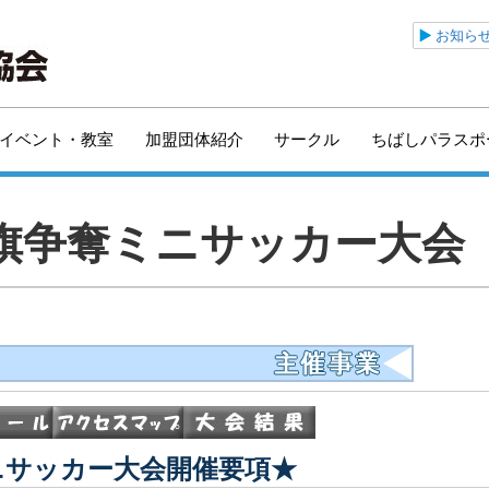
公益財団法人千葉市ス
お知ら
イベント・教室
加盟団体紹介
サークル
ちばしパラスポ
長旗争奪ミニサッカー大会
ニサッカー大会開催要項★