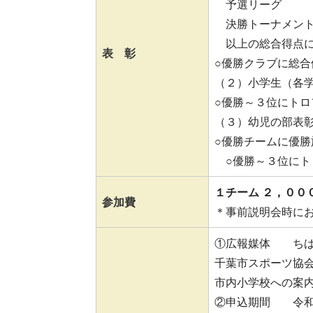
予選リーグ →
決勝トーナメント
以上の総合得点に
表 彰
○優勝クラブに総
（２）小学生（各
○優勝～３位にトロ
（３）幼児の部表
○優勝チームに優
○優勝～３位にト
１チーム ２，００
参加費
＊事前説明会時に
①広報媒体 ちば
千葉市スポーツ協
市内小学校への案
②申込期間 令和