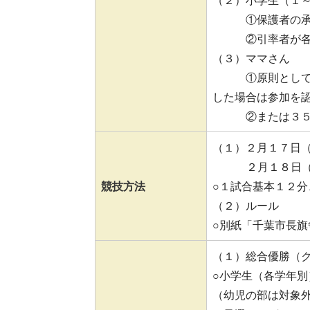
（２）小学生（１
①保護者の承諾
②引率者が各学
（３）ママさん
①原則として、子
した場合は参加を
②または３５歳
（１）２月１７日
\\\\\\\
２月１８日
競技方法
○１試合基本１２分
（２）ルール
○別紙「千葉市長
（１）総合優勝（
○小学生（各学年
（幼児の部は対象