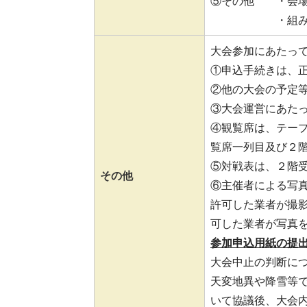
⑤その他 ・会場
・組み合わせ
大会参加にあたっ
①申込手続きは、
②他の大会の予定
③大会運営にあた
④観覧席は、テー
覧席一列目及び２
⑤対戦表は、２階
その他
⑥主催者による写
許可した業者が撮
可した業者が写真
参加申込用紙の提
大会中止の判断に
天変地異や降雪等
いて協議後、大会