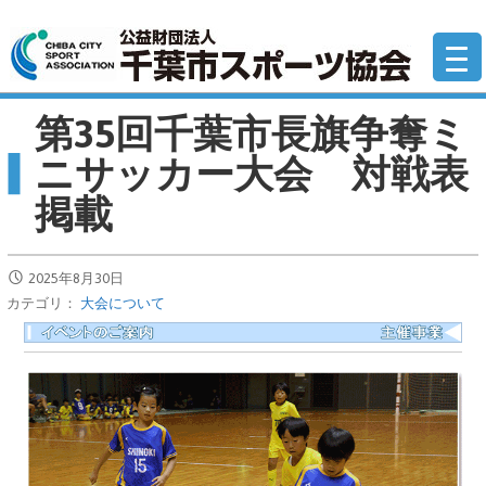
コ
公
ン
テ
ン
第35回千葉市長旗争奪ミ
ツ
へ
ニサッカー大会 対戦表
移
掲載
動
2025年8月30日
カテゴリ：
大会について