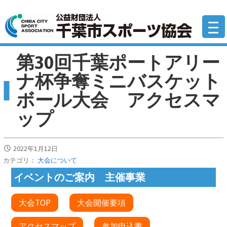
コ
公
ン
テ
ン
第30回千葉ポートアリー
ツ
へ
ナ杯争奪ミニバスケット
移
ボール大会 アクセスマ
動
ップ
2022年1月12日
カテゴリ：
大会について
イベントのご案内 主催事業
大会TOP
大会開催要項
アクセスマップ
参加申込書