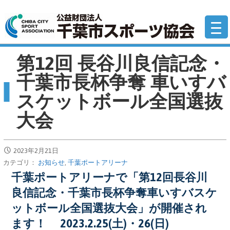
コ
公
ン
テ
ン
第12回 長谷川良信記念・
ツ
へ
千葉市長杯争奪 車いすバ
移
スケットボール全国選抜
動
大会
2023年2月21日
カテゴリ：
お知らせ
,
千葉ポートアリーナ
千葉ポートアリーナで「第12回長谷川
良信記念・千葉市長杯争奪車いすバスケ
ットボール全国選抜大会」が開催され
ます！ 2023.2.25(土)・26(日)