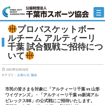
コ
公
ン
テ
ン
ツ
プロバスケットボー
へ
ルチーム アルティーリ
移
千葉 試合観戦ご招待につ
動
いて
2023年10月26日
カテゴリ：
お知らせ
,
協会
市民の皆さまを対象に
「アルティーリ千葉 vs 山形
ワイヴァンズ」・「アルティーリ千葉 vs新潟アル
ビレックスBB」の公式戦にご招待いたします。