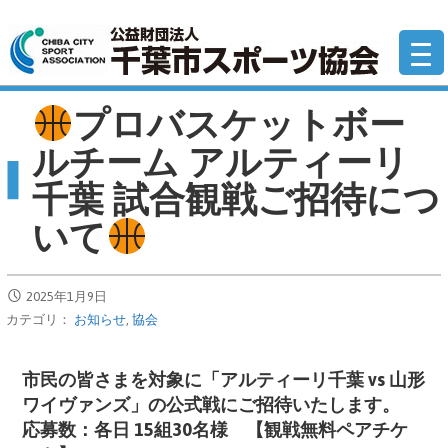
コ
公
ン
テ
ン
ツ
プロバスケットボー
へ
ルチーム アルティーリ
移
千葉 試合観戦ご招待につ
動
いて
2025年1月9日
カテゴリ：
お知らせ
,
協会
市民の皆さまを対象に
「アルティーリ千葉 vs 山形
ワイヴァンズ」の公式戦にご招待いたします。
応募数：各日 15組30名様 【観戦無料ペアチケ