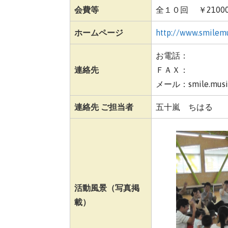
会費等
全１０回 ￥210
ホームページ
http://www.smilem
お電話：
連絡先
ＦＡＸ：
メール：smile.music
連絡先 ご担当者
五十嵐 ちはる
活動風景（写真掲
載）