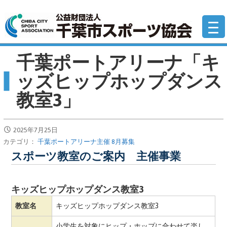
コ
公
ン
テ
ン
千葉ポートアリーナ「キ
ツ
へ
ッズヒップホップダンス
移
教室3」
動
2025年7月25日
カテゴリ：
千葉ポートアリーナ主催 8月募集
スポーツ教室のご案内 主催事業
キッズヒップホップダンス教室3
教室名
キッズヒップホップダンス教室3
小学生を対象にヒップ・ホップに合わせて楽し