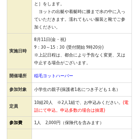
と］をします。
ヨットの出艇や着艇時に膝まで水の中に入っ
ていただきます。濡れてもいい服装と靴でご参
加ください。
8月11日(金・祝)
9：30～15：30 (
受付開始 9時20分)
実施日時
※上記日程は、都合により予告なく変更、又は
中止する場合がございます。
開催場所
稲毛ヨットハーバー
参加対象
小学生の親子(保護者1名につき子ども１名）
10組20人 ※2人1組で、お申込みください。
(電
定員
話にて申込。申込多数の場合は抽選)
参加費
1人 2,000円（保険代を含みます）