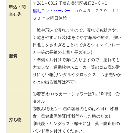
〒261－0012 千葉市美浜区磯辺2－8－1
申込・問
稲毛ヨットハーバー
℡０４３－２７９－１１
合せ先
６０ ＊火曜日休館
・波や飛沫で濡れますので、濡れても動きやす
く乾きやすい服装(体を冷やす海風や飛沫、強い
日差しをさえぎることのできるウィンドブレー
カー等の長袖の上着と長ズボン)
服装
・準備や片付けで海に入りますので、濡れても
大丈夫な、運動靴やスニーカー等のゴム底の滑
りにくい靴(サンダルやクロックス、つま先やか
かとの出る靴等は不可)
①着替え(ロッカー・シャワーは1回100円) ②
タオル
③飲み物(ビン・缶の容器のものは不可) ④昼
食 ⑤健康保険証(怪我等をした時のため)
持ち物
⑥眼鏡・サングラス・帽子には、落下防止用の
バンド等を付けてください。