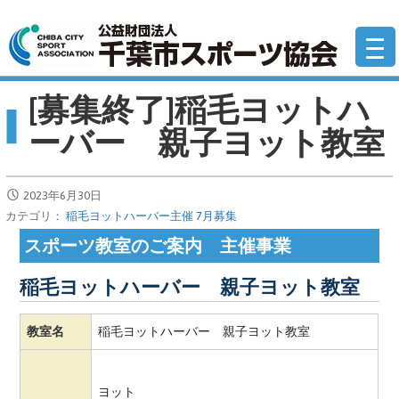
コ
公
ン
テ
ン
[募集終了]稲毛ヨットハ
ツ
へ
ーバー 親子ヨット教室
移
動
2023年6月30日
カテゴリ：
稲毛ヨットハーバー主催 7月募集
スポーツ教室のご案内 主催事業
稲毛ヨットハーバー 親子ヨット教室
教室名
稲毛ヨットハーバー 親子ヨット教室
ヨット