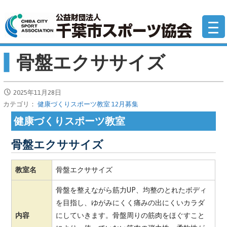
コ
公
ン
テ
ン
骨盤エクササイズ
ツ
へ
移
2025年11月28日
動
カテゴリ：
健康づくりスポーツ教室 12月募集
健康づくりスポーツ教室
骨盤エクササイズ
教室名
骨盤エクササイズ
骨盤を整えながら筋力UP、均整のとれたボディ
を目指し、ゆがみにくく痛みの出にくいカラダ
内容
にしていきます。骨盤周りの筋肉をほぐすこと