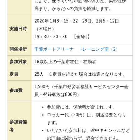
により、使っていない筋肉の弾力性、柔軟性が
高まり、からだへの負担を軽減します。
2026年 1月8・15・22・29日、2月5・12日
実施日時
（木曜日）
19：30～20：30 【全6回】
開催場所
千葉ポートアリーナ トレーニング室（2）
参加対象
18歳以上の千葉市在住・在勤者
定員
25
人
※定員を超えた場合は抽選となります。
1,500円（千葉市勤労者福祉サービスセンター会
参加費
員・登録家族は800円）
参加費には、保険料が含まれます。
ロッカー代（50円）は、別途必要となり
参加費備
ます。
考
いただいた参加料は、途中キャンセルなど
の理由に関わらず、返金できません。