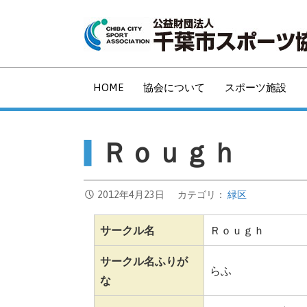
コ
ン
テ
ン
ツ
HOME
協会について
スポーツ施設
へ
移
動
Ｒｏｕｇｈ
2012年4月23日
カテゴリ：
緑区
サークル名
Ｒｏｕｇｈ
サークル名ふりが
らふ
な