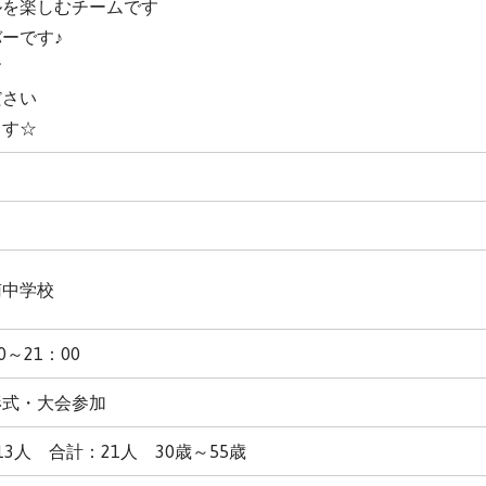
ルを楽しむチームです
ーです♪
す
ださい
ます☆
南中学校
～21：00
形式・大会参加
3人 合計：21人 30歳～55歳