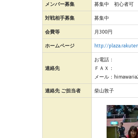
メンバー募集
募集中 初心者可
対戦相手募集
募集中
会費等
月300円
ホームページ
http://plaza.rakute
お電話：
連絡先
ＦＡＸ：
メール：himawaria2@
連絡先 ご担当者
柴山敦子