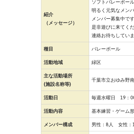
ソフトバレーボー
明るく元気なメンバ
紹介
メンバー募集中で
（メッセージ）
是非遊びに来てく
連絡お待ちしてい
種目
バレーボール
活動地域
緑区
主な活動場所
千葉市立おゆみ野
(施設名称等)
活動日
毎週水曜日 19：00
活動内容
基本練習・ゲーム
メンバー構成
男性：8人 女性：1