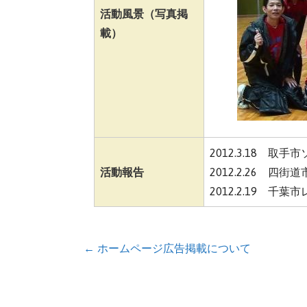
活動風景（写真掲
載）
2012.3.18 
活動報告
2012.2.26 
2012.2.19 
投
← ホームページ広告掲載について
稿