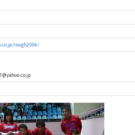
n.co.jp/rough2006/
yahoo.co.jp