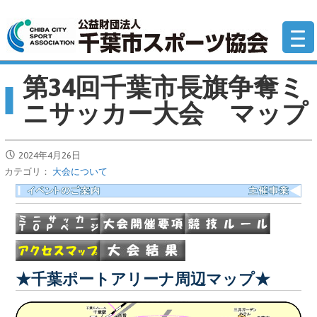
コ
公
ン
テ
ン
第34回千葉市長旗争奪ミ
ツ
へ
ニサッカー大会 マップ
移
動
2024年4月26日
カテゴリ：
大会について
★千葉ポートアリーナ周辺マップ★