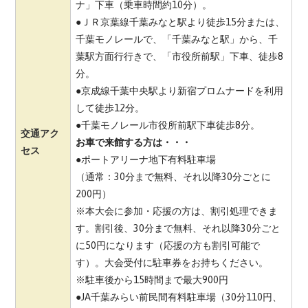
ナ」下車（乗車時間約10分）。
●
ＪＲ京葉線千葉みなと駅より徒歩15分または、
千葉モノレールで、「千葉みなと駅」から、千
葉駅方面行行きで、「市役所前駅」下車、徒歩8
分
。
●
京成線千葉中央駅より新宿プロムナードを利用
して徒歩12分。
●
千葉モノレール市役所前駅下車徒歩8分。
交通アク
お車で来館する方は・・・
セス
●
ポートアリーナ地下有料駐車場
（通常：30分まで無料、それ以降30分ごとに
200円）
※本大会に参加・応援の方は、割引処理できま
す。割引後、30分まで無料、それ以降30分ごと
に50円になります（応援の方も割引可能で
す）。大会受付に駐車券をお持ちください。
※駐車後から15時間まで最大900円
●
JA千葉みらい前民間有料駐車場（30分110円、