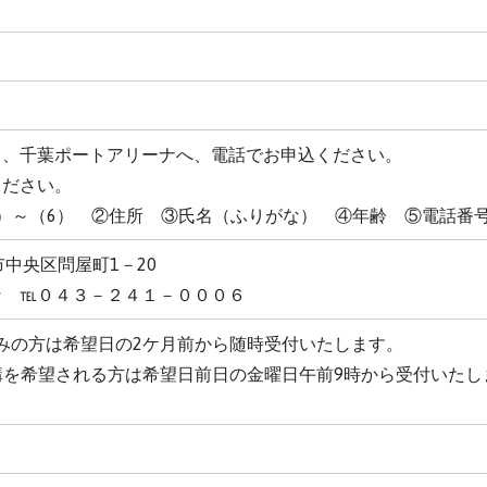
ら、千葉ポートアリーナへ、
電話
でお申込ください。
ください。
）～（6） ②住所 ③氏名（ふりがな） ④年齢 ⑤電話番
葉市中央区問屋町1－20
ナ
℡０４３－２４１－０００６
みの方は希望日の2ケ月前から随時受付いたします。
講を希望される方は希望日前日の金曜日午前9時から受付いたし
了