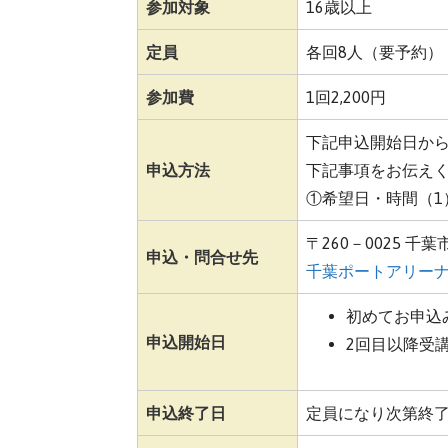
参加対象
16歳以上
定員
各回8人（要予約）
参加費
1回2,200円
下記申込開始日か
申込方法
下記事項をお伝え
①希望日・時間（1
〒260－0025 千
申込・問合せ先
千葉ポートアリー
初めてお申込
申込開始日
2回目以降受
申込終了日
定員になり次第終