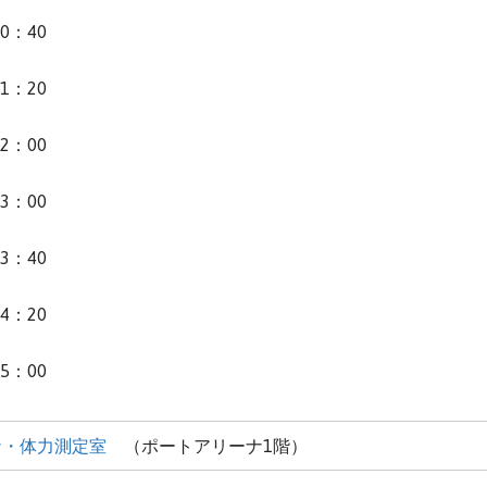
0：40
1：20
2：00
3：00
3：40
4：20
5：00
ナ・体力測定室
（ポートアリーナ1階）