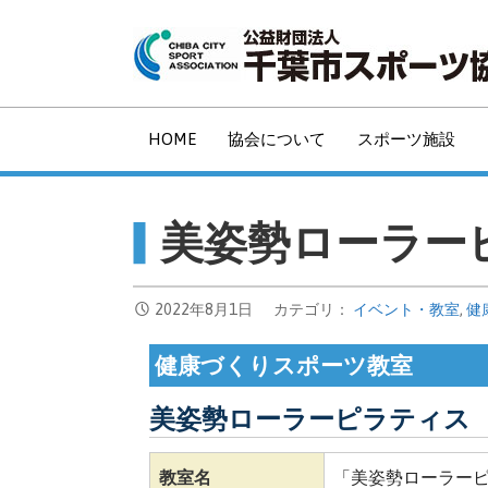
コ
ン
テ
ン
ツ
HOME
協会について
スポーツ施設
へ
移
動
美姿勢ローラーピ
2022年8月1日
カテゴリ：
イベント・教室
,
健
健康づくりスポーツ教室
美姿勢ローラーピラティス
教室名
「美姿勢ローラー