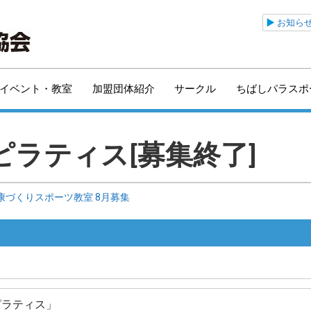
公益財団法人千葉市ス
お知ら
イベント・教室
加盟団体紹介
サークル
ちばしパラスポ
ラティス[募集終了]
康づくりスポーツ教室 8月募集
ピラティス」