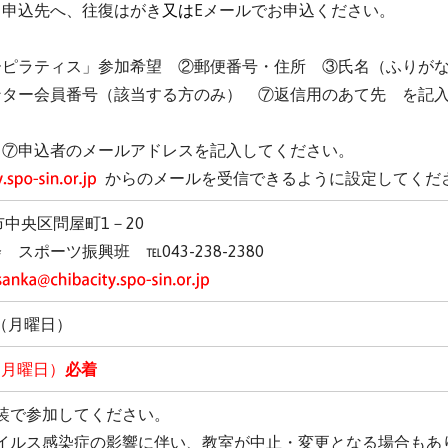
、申込先へ、
往復はがき
又は
Eメール
でお申込ください。
ーピラティス」参加希望 ②郵便番号・住所 ③氏名（ふりが
ンター会員番号（該当する方のみ） ⑦返信用のあて先 を記
 ⑦申込者のメールアドレスを記入してください。
からのメールを受信できるように設定してくだ
葉市中央区問屋町1－20
スポーツ振興班 ℡043-238-2380
日（月曜日）
日（月曜日）
必着
装で参加してください。
イルス感染症の影響に伴い、教室が中止・変更となる場合もあ