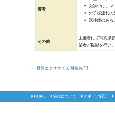
受講中は、マ
備考
お子様連れの
既往症のある
主催者にて写真撮
その他
業者が撮影を行い
投
← 骨盤エクササイズ[募集終了]
稿
ナ
HOME
協会について
スポーツ施設
ビ
ゲ