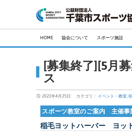
コ
ン
テ
ン
ツ
HOME
協会について
スポーツ施設
へ
移
動
[募集終了][5
ス
2023年4月25日
カテゴリ：
イベント・教室
,
スポーツ教室のご案内 主催事
稲毛ヨットハーバー ヨッ