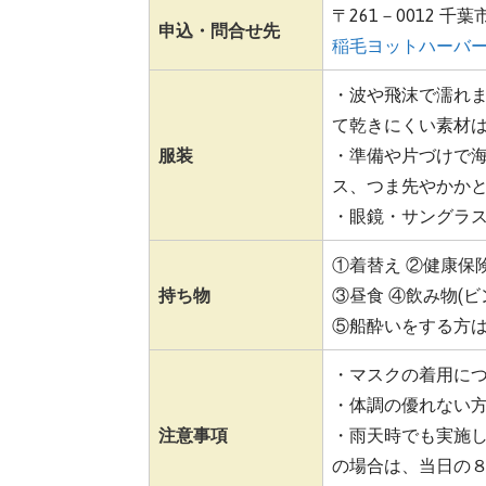
〒261－0012 千
申込・問合せ先
稲毛ヨットハーバ
・波や飛沫で濡れ
て乾きにくい素材は
服装
・準備や片づけで
ス、つま先やかかと
・眼鏡・サングラ
①着替え ②健康保
持ち物
③昼食 ④飲み物(
⑤船酔いをする方
・マスクの着用に
・体調の優れない
注意事項
・雨天時でも実施し
の場合は、当日の８