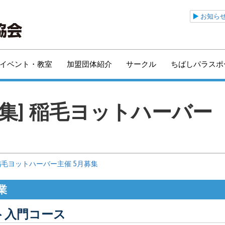
公益財団法人千葉市ス
お知ら
イベント・教室
加盟団体紹介
サークル
ちばしパラスポ
月募集] 稲毛ヨットハーバ
稲毛ヨットハーバー主催 5月募集
業
ト入門コース