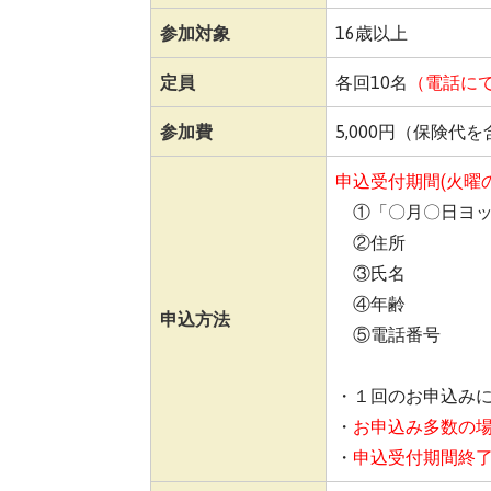
参加対象
16歳以上
定員
各回10
名
（電話に
参加費
5,000円（保険代
申込受付期間(火曜
①「〇月〇日ヨッ
②住所
③氏名
④年齢
申込方法
⑤電話番号
・１回のお申込み
・
お申込み多数の
・
申込受付期間終