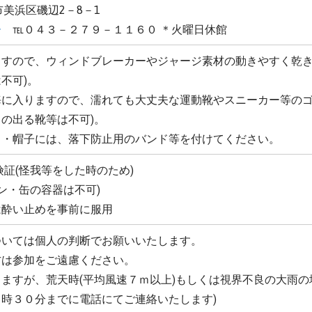
葉市美浜区磯辺2－8－1
ー
℡０４３－２７９－１１６０ ＊火曜日休館
ますので、ウィンドブレーカーやジャージ素材の動きやすく乾き
不可)。
海に入りますので、濡れても大丈夫な運動靴やスニーカー等のゴ
の出る靴等は不可)。
ス・帽子には、落下防止用のバンド等を付けてください。
険証(怪我等をした時のため)
ビン・缶の容器は不可)
は酔い止めを事前に服用
ついては個人の判断でお願いいたします。
方は参加をご遠慮ください。
ますが、荒天時(平均風速７ｍ以上)もしくは視界不良の大雨の
時３０分までに電話にてご連絡いたします)