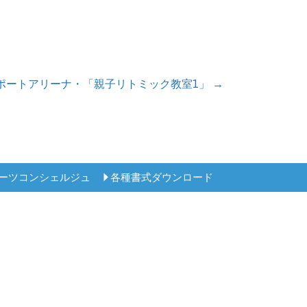
ポートアリーナ・「親子リトミック教室1」 →
ーツコンシェルジュ
各種書式ダウンロード