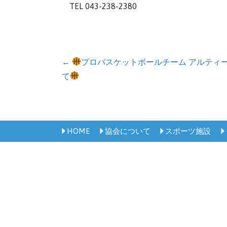
TEL 043-238-2380
投
←
プロバスケットボールチーム アルティ
て
稿
ナ
ビ
HOME
協会について
スポーツ施設
ゲ
ー
シ
ョ