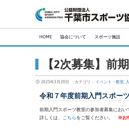
コ
ン
テ
ン
ツ
HOME
協会について
スポーツ施設
へ
移
動
【2次募集】前
2025年3月20日
カテゴリ：
イベント・教室
,
令和７年度前期入門スポ
前期入門スポーツ教室の参加者募集におい
詳しくは、
こちら
をご覧ください。
※お