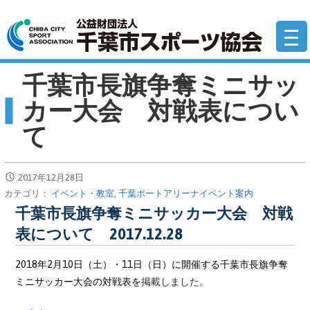
コ
公
ン
テ
ン
千葉市長旗争奪ミニサッ
ツ
へ
カー大会 対戦表につい
移
て
動
2017年12月28日
カテゴリ：
イベント・教室
,
千葉ポートアリーナイベント案内
千葉市長旗争奪ミニサッカー大会 対戦
表について 2017.12.28
2018年2月10日（土）・11日（日）に開催する千葉市長旗争奪
ミニサッカー大会の対戦表を
掲載しました。