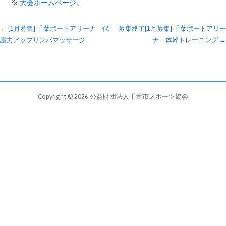
※
大会ホームページ
。
投
← [1月募集] 千葉ポートアリーナ 代
募集終了[1月募集] 千葉ポートアリー
謝力アップリンパマッサージ
ナ 体幹トレーニング →
稿
ナ
ビ
Copyright © 2026 公益財団法人千葉市スポーツ協会
ゲ
ー
シ
ョ
ン