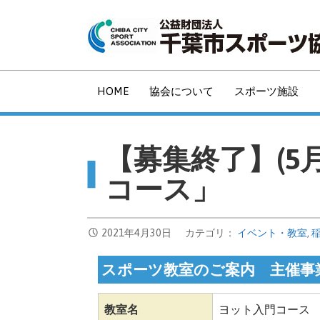
コ
ン
テ
ン
ツ
HOME
協会について
スポーツ施設
へ
移
動
【募集終了】(5
コース」
2021年4月30日
カテゴリ：
イベント・教室
,
スポーツ教室のご案内 主催事
教室名
ヨット入門コース