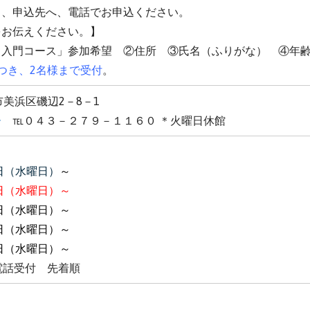
ら、申込先へ、
電話で
お申込ください。
をお伝えください。】
ト入門コース」参加希望 ②住所 ③氏名（ふりがな） ④年
つき、2名様まで受付
。
葉市美浜区磯辺2－8－1
ー
℡０４３－２７９－１１６０ ＊火曜日休館
日（水曜日）
～
日（水曜日）～
日（水曜日）～
日（水曜日）～
日（水曜日）～
電話受付 先着順
了