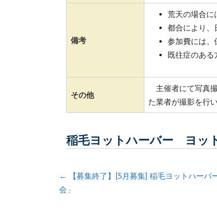
荒天の場合に
都合により、
備考
参加費には、
既往症のある
主催者にて写真撮
その他
た業者が撮影を行
稲毛ヨットハーバー ヨッ
投
← 【募集終了】[5月募集] 稲毛ヨットハー
会」
稿