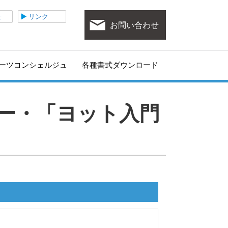
ポーツ協会
せ
リンク
お問い合わせ
ーツコンシェルジュ
各種書式ダウンロード
バー・「ヨット入門