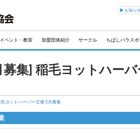
公益財団法人千葉市ス
お知ら
イベント・教室
加盟団体紹介
サークル
ちばしパラスポ
月募集] 稲毛ヨットハー
稲毛ヨットハーバー主催 5月募集
業