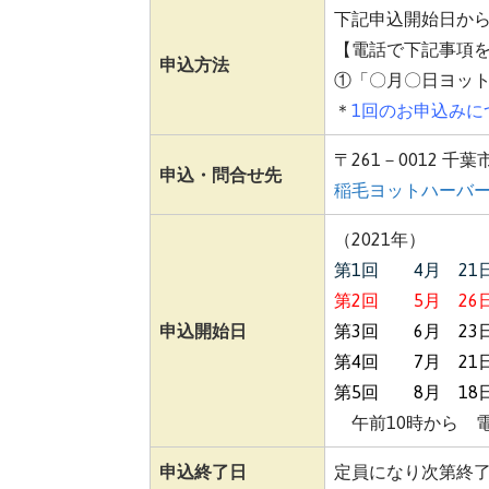
下記申込開始日か
【電話で下記事項
申込方法
①「〇月〇日ヨッ
＊
1回のお申込みに
〒261－0012 千
申込・問合せ先
稲毛ヨットハーバ
（2021年）
第1回 4月 21
第2回 5月 26
申込開始日
第3回 6月 23
第4回 7月 21
第5回 8月 18
午前10時から 
申込終了日
定員になり次第終