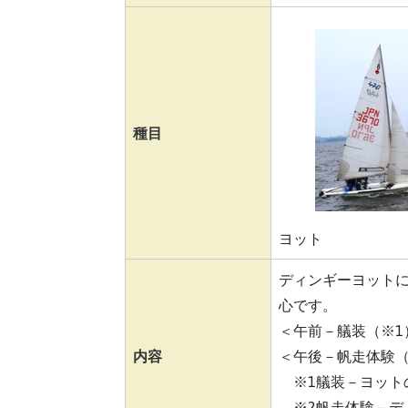
種目
ヨット
ディンギーヨット
心です。
＜午前－艤装（※1
内容
＜午後－帆走体験（
※1艤装－ヨット
※2帆走体験－デ