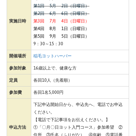
第1回 5月 2日（日曜日）
第2回 6月 6日（日曜日）
実施日時
第3回 7月 4日（日曜日）
第4回 8月 1日（日曜日）
第5回 9月 5日（日曜日）
9：30～15：30
開催場所
稲毛ヨットハーバー
参加対象
16歳以上で、健康な方
定員
各回10人（先着順）
参加費
各回1名5,000円
下記申込開始日から、申込先へ、
電話で
お申込
ください。
【電話で下記事項をお伝えください。】
申込方法
①「〇月〇日ヨット入門コース」参加希望 ②
住所 ③氏名（ふりがな） ④年齢 ⑤電話番