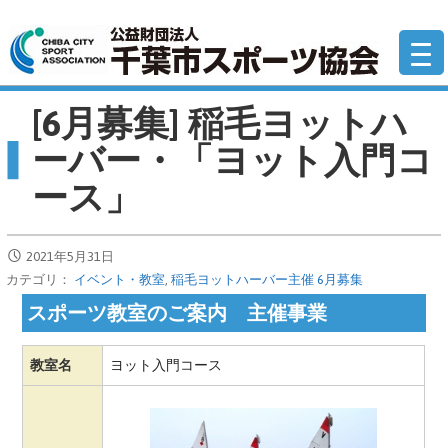
コ
公
ン
テ
ン
[6月募集] 稲毛ヨットハ
ツ
へ
ーバー・「ヨット入門コ
移
ース」
動
2021年5月31日
カテゴリ：
イベント・教室
,
稲毛ヨットハーバー主催 6月募集
スポーツ教室のご案内 主催事業
教室名
ヨット入門コース