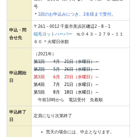
号
＊
1回のお申込みにつき、2名様まで受付
。
〒261－0012 千葉市美浜区磯辺2－8－1
申込・問
稲毛ヨットハーバー
℡０４３－２７９－１１
合せ先
６０ ＊火曜日休館
（2021年）
第1回 4月 21日（水曜日）
～
第2回 5月 26日（水曜日）～
申込開始
第3回 6月 23日（水曜日）～
日
第4回 7月 21日（水曜日）～
第5回 8月 18日（水曜日）～
午前10時から 電話受付 先着順
申込終了
定員になり次第終了
日
荒天の場合には、中止となります。