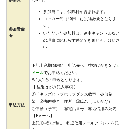
参加費には、保険料が含まれます。
ロッカー代（50円）は別途必要となりま
す。
参加費備
いただいた参加料は、途中キャンセルなど
考
の理由に関わらず返金できません。けいさ
い
下記申込期間内に、申込先へ、
往復はがき
又は
E
メール
でお申込ください。
※1人1通の申込となります。
【 往復はがき記入事項 】
①「
キッズヒップホップダンス教室
」参加希
望 ②郵便番号・住所 ③氏名（ふりがな）
申込方法
④年齢（学年） ⑤電話番号 ⑥返信用の宛先
【Eメール】
上記①~⑤の他に ⑥返信用メールアドレスを記