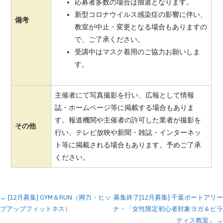
応募者多数の場合は抽選となります。
新型コロナウイルス感染症の影響に伴い、
備考
教室が中止・変更となる場合もありますの
で、ご了承ください。
受講中はマスク着用のご協力お願いしま
す。
主催者にて写真撮影を行い、広報として情報
誌・ホームページ等に掲載する場合もありま
す。報道機関や主催者の許可した業者が撮影を
その他
行い、テレビ放映や新聞・雑誌・インターネッ
ト等に掲載される場合もあります。予めご了承
ください。
投
← [12月募集] GYM＆RUN（脚力・ヒッ
募集終了[12月募集] 千葉ポートアリー
プアップフィットネス）
ナ・「女性限定初心者対象ヨガ＆ピラ
稿
ティス教室」 →