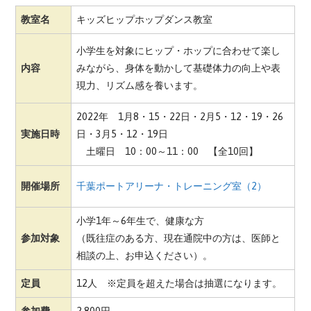
教室名
キッズヒップホップダンス教室
小学生を対象にヒップ・ホップに合わせて楽し
内容
みながら、身体を動かして基礎体力の向上や表
現力、リズム感を養います。
2022年 1月8・15・22日・2月5・12・19・26
実施日時
日・3月5・12・19日
土曜日 10：00～11：00 【全10回】
開催場所
千葉ポートアリーナ・トレーニング室（2）
小学1年～6年生で、健康な方
参加対象
（既往症のある方、現在通院中の方は、医師と
相談の上、お申込ください）。
定員
12人 ※定員を超えた場合は抽選になります。
参加費
2,800円