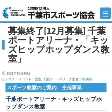
コ
公
ン
テ
ン
募集終了[12月募集] 千葉
ツ
へ
ポートアリーナ・「キッ
移
ズヒップホップダンス教
動
室」
2021年11月30日
カテゴリ：
イベント・教室
,
千葉ポートアリーナ主催 12月募集
スポーツ教室のご案内 主催事業
千葉ポートアリーナ・キッズヒップホ
ップダンス教室