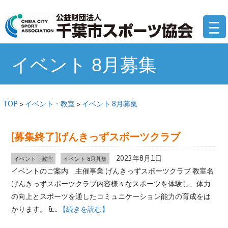
コ
公
ン
テ
ン
ツ
イベント 8月募集
へ
移
動
TOP
>
イベント・教室
>
イベント 8月募集
[募集終了]げんきっずスポーツクラブ
2023年8月1日
イベント・教室
イベント 8月募集
イベントのご案内 主催事業 げんきっずスポーツクラブ 教室名
げんきっずスポーツクラブ内容様々なスポーツを体験し、体力
の向上とスポーツを通したコミュニケーション能力の育成をは
かります。 &...
【続きを読む】