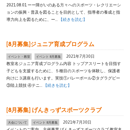
2021.08.01 ーー障がいのある方々へのスポーツ・レクリエーシ
ョンの振興・普及を図ることを目的として、指導者の養成と指
導力向上を図るために、ー...
【続きを読む】
[8月募集]ジュニア育成プログラム
2021年7月30日
イベント・教室
イベント 8月募集
教室名ジュニア育成プログラム内容 トップアスリートを目指す
子どもを支援するために、５種目のスポーツを体験し、保護者
向けに３講座も行います。実技①バレーボール②タグラグビー
③陸上競技 ④テニ...
【続きを読む】
[8月募集] げんきっずスポーツクラブ
2021年7月30日
大会について
イベント 8月募集
イベントのご案内 主催事業 げんきっずスポーツクラブ 教室名