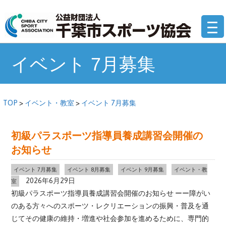
コ
公
ン
テ
ン
ツ
イベント 7月募集
へ
移
動
TOP
>
イベント・教室
>
イベント 7月募集
初級パラスポーツ指導員養成講習会開催の
お知らせ
イベント 7月募集
イベント 8月募集
イベント 9月募集
イベント・教
2026年6月29日
室
初級パラスポーツ指導員養成講習会開催のお知らせ ーー障がい
のある方々へのスポーツ・レクリエーションの振興・普及を通
じてその健康の維持・増進や社会参加を進めるために、専門的