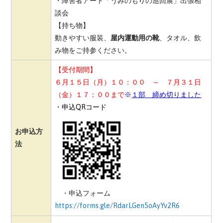
・障害者アート「うみのもりの巡回展」出張相
談会
【持ち物】
動きやすい服装、
屋内運動用の靴
、タオル、飲
み物をご持参ください。
【受付期間】
６月１５日（月）１０：００ ～ ７月３１日
（金）１７：００まで
※
１部 締め切りました
・申込QRコード
お申込方
法
・申込フォーム
https://forms.gle/RdarLGen5oAyYv2R6