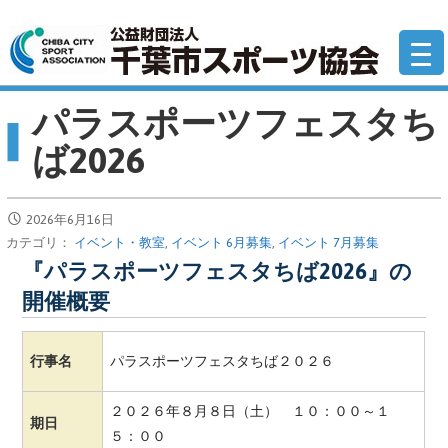
コ
公
ン
テ
ン
パラスポーツフェスタち
ツ
へ
ば2026
移
動
2026年6月16日
カテゴリ：
イベント・教室
,
イベント 6月募集
,
イベント 7月募集
『パラスポーツフェスタちば2026』の
開催概要
行事名
パラスポーツフェスタちば２０２６
２０２６年８月８日（土） １０：００～１
期日
５：００