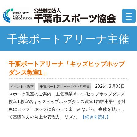
コ
公
ン
テ
ン
ツ
千葉ポートアリーナ主催
へ
移
動
千葉ポートアリーナ「キッズヒップホップ
ダンス教室1」
2026年3月30日
イベント・教室
千葉ポートアリーナ主催 4月募集
スポーツ教室のご案内 主催事業 キッズヒップホップダンス
教室1 教室名キッズヒップホップダンス教室1内容小学生を対
象にヒップ・ホップに合わせて楽しみながら、身体を動かし
て基礎体力の向上や表現力、リズム…
【続きを読む】