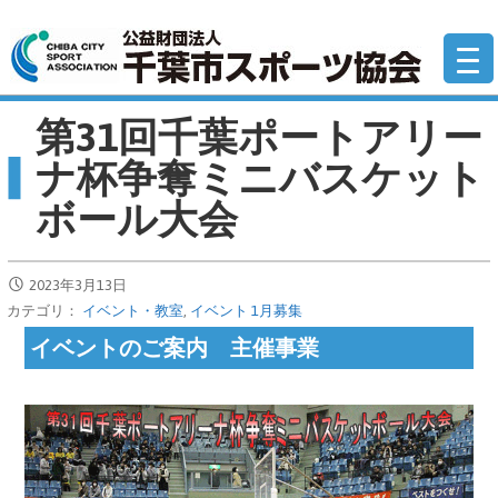
コ
公
ン
テ
ン
第31回千葉ポートアリー
ツ
へ
ナ杯争奪ミニバスケット
移
ボール大会
動
2023年3月13日
カテゴリ：
イベント・教室
,
イベント 1月募集
イベントのご案内 主催事業