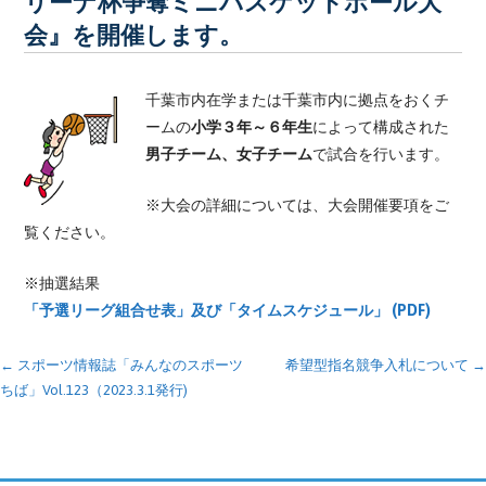
リーナ杯争奪ミニバスケットボール大
会』を開催します。
千葉市内在学または千葉市内に拠点をおくチ
ームの
小学３年～６年生
によって構成された
男子チーム、
女子チーム
で試合を行います。
※大会の詳細については、大会開催要項をご
覧ください。
※抽選結果
「予選リーグ組合せ表」及び「タイムスケジュール」 (PDF)
投
← スポーツ情報誌「みんなのスポーツ
希望型指名競争入札について →
ちば」Vol.123（2023.3.1発行)
稿
ナ