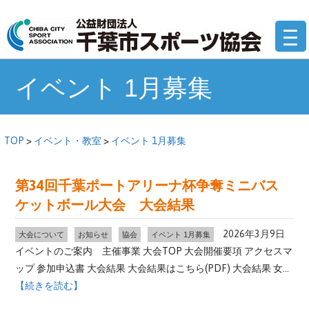
コ
公
ン
テ
ン
ツ
イベント 1月募集
へ
移
動
TOP
>
イベント・教室
>
イベント 1月募集
第34回千葉ポートアリーナ杯争奪ミニバス
ケットボール大会 大会結果
2026年3月9日
大会について
お知らせ
協会
イベント 1月募集
イベントのご案内 主催事業 大会TOP 大会開催要項 アクセスマ
ップ 参加申込書 大会結果 大会結果はこちら(PDF) 大会結果 女...
【続きを読む】