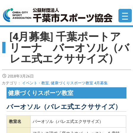
コ
公
ン
テ
ン
[4月募集] 千葉ポートア
ツ
へ
リーナ バーオソル（バ
移
レエ式エクササイズ）
動
2018年3月26日
カテゴリ：
イベント・教室
,
健康づくりスポーツ教室 4月募集
健康づくりスポーツ教室
バーオソル（バレエ式エクササイズ）
教室名
バーオソル（バレエ式エクササイズ）