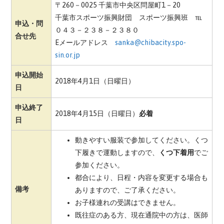
〒260－0025 千葉市中央区問屋町1－20
千葉市スポーツ振興財団 スポーツ振興班 ℡
申込・問
０４３－２３８－２３８０
合せ先
Eメールアドレス
sanka@chibacity.spo-
sin.or.jp
申込開始
2018年4月1日（日曜日）
日
申込終了
2018年4月15日（日曜日）
必着
日
動きやすい服装で参加してください。くつ
下履きで運動しますので、
くつ下着用
でご
参加ください。
都合により、日程・内容を変更する場合も
備考
ありますので、ご了承ください。
お子様連れの受講はできません。
既往症のある方、現在通院中の方は、医師