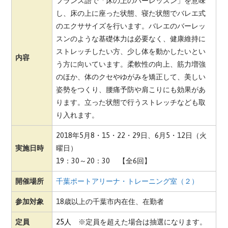
フランス語で「床の上のバーレッスン」を意味
し、床の上に座った状態、寝た状態でバレエ式
のエクササイズを行います。バレエのバーレッ
スンのような基礎体力は必要なく、健康維持に
ストレッチしたい方、少し体を動かしたいとい
内容
う方に向いています。柔軟性の向上、筋力増強
のほか、体のクセやゆがみを矯正して、美しい
姿勢をつくり、腰痛予防や肩こりにも効果があ
ります。立った状態で行うストレッチなども取
り入れます。
2018年5月8・15・22・29日、6月5・12日（火
実施日時
曜日）
19：30～20：30 【全6回】
開催場所
千葉ポートアリーナ・トレーニング室（２）
参加対象
18歳以上の千葉市内在住、在勤者
定員
25人
※定員を超えた場合は抽選になります。