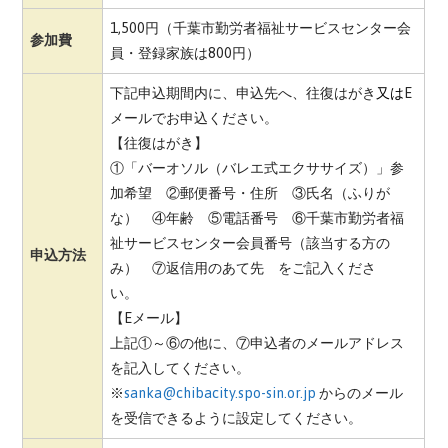
1,500円（千葉市勤労者福祉サービスセンター会
参加費
員・登録家族は800円）
下記申込期間内に、申込先へ、
往復はがき
又は
E
メール
でお申込ください。
【往復はがき】
①「バーオソル（バレエ式エクササイズ）」参
加希望 ②郵便番号・住所 ③氏名（ふりが
な） ④年齢 ⑤電話番号 ⑥千葉市勤労者福
祉サービスセンター会員番号（該当する方の
申込方法
み） ⑦返信用のあて先 をご記入くださ
い。
【Eメール】
上記①～⑥の他に、⑦申込者のメールアドレス
を記入してください。
※
sanka@chibacity.spo-sin.or.jp
からのメール
を受信できるように設定してください。